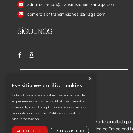
administracion@transmisioneslizarraga.com
comercial@transmisioneslizarraga.com
SÍGUENOS
×
Ese sitio web utiliza cookies
Este sitio web usa cookies para mejorar la
experiencia del usuario. Al utilizar nuestro
sitio web, usted acepta todas las cookies de
acuerdo con nuestra Política de cookies.
Más información
©2026 Transmisiones Lizarraga SL | Web desarrollada po
Aviso Legal y condiciones de uso
|
Política de Privacidad
|
ACEPTAR TODO
RECHAZAR TODO