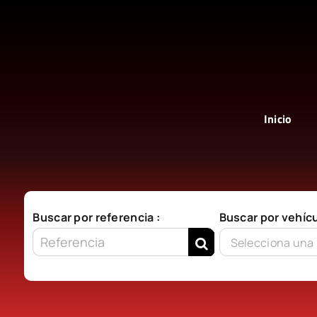
Saltar
al
contenido
Inicio
Buscar por referencia :
Buscar por vehícu
Selecciona una