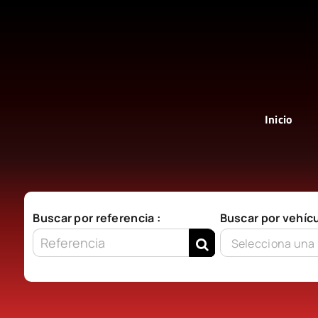
Saltar
al
contenido
Inicio
Buscar por referencia :
Buscar por vehícu
Selecciona una