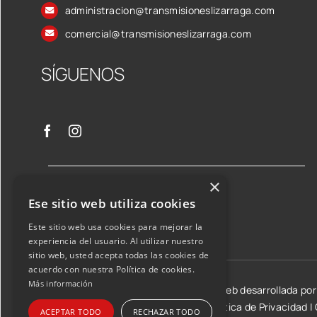
administracion@transmisioneslizarraga.com
comercial@transmisioneslizarraga.com
SÍGUENOS
×
Ese sitio web utiliza cookies
Este sitio web usa cookies para mejorar la
experiencia del usuario. Al utilizar nuestro
sitio web, usted acepta todas las cookies de
acuerdo con nuestra Política de cookies.
Más información
©2026 Transmisiones Lizarraga SL | Web desarrollada po
Aviso Legal y condiciones de uso
|
Política de Privacidad
|
ACEPTAR TODO
RECHAZAR TODO