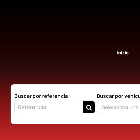
Saltar
al
contenido
Inicio
Buscar por referencia :
Buscar por vehícu
Selecciona una