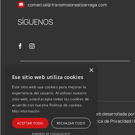
comercial@transmisioneslizarraga.com
SÍGUENOS
×
Ese sitio web utiliza cookies
Este sitio web usa cookies para mejorar la
experiencia del usuario. Al utilizar nuestro
sitio web, usted acepta todas las cookies de
acuerdo con nuestra Política de cookies.
Más información
©2026 Transmisiones Lizarraga SL | Web desarrollada po
Aviso Legal y condiciones de uso
|
Política de Privacidad
|
ACEPTAR TODO
RECHAZAR TODO
POWERED BY COOKIESCRIPT