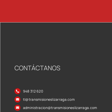
CONTÁCTANOS
948 312 620
tl@transmisioneslizarraga.com
administracion@transmisioneslizarraga.com