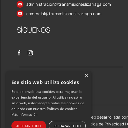
administracion@transmisioneslizarraga.com
comercial@transmisioneslizarraga.com
SÍGUENOS
×
Ese sitio web utiliza cookies
Este sitio web usa cookies para mejorar la
experiencia del usuario. Al utilizar nuestro
sitio web, usted acepta todas las cookies de
acuerdo con nuestra Política de cookies.
Más información
©2026 Transmisiones Lizarraga SL | Web desarrollada po
Aviso Legal y condiciones de uso
|
Política de Privacidad
|
ACEPTAR TODO
RECHAZAR TODO