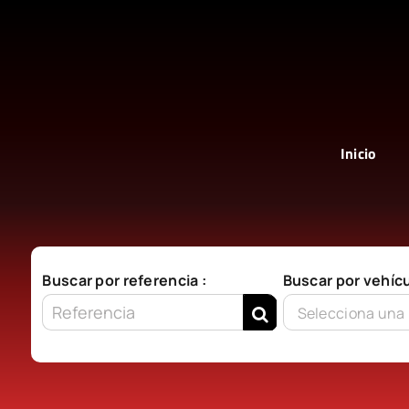
Saltar
al
contenido
Inicio
Buscar por referencia :
Buscar por vehícu
Selecciona una