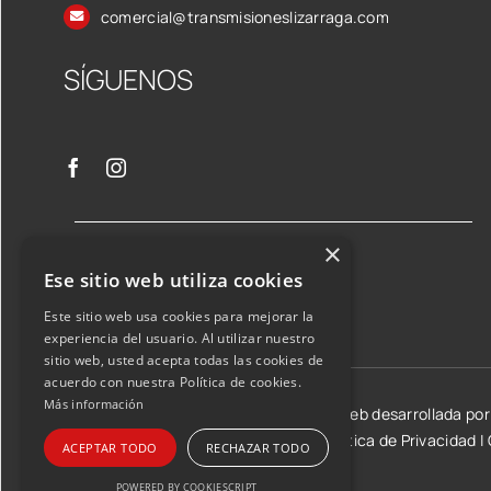
comercial@transmisioneslizarraga.com
SÍGUENOS
×
Ese sitio web utiliza cookies
Este sitio web usa cookies para mejorar la
experiencia del usuario. Al utilizar nuestro
sitio web, usted acepta todas las cookies de
acuerdo con nuestra Política de cookies.
Más información
©2026 Transmisiones Lizarraga SL | Web desarrollada po
Aviso Legal y condiciones de uso
|
Política de Privacidad
|
ACEPTAR TODO
RECHAZAR TODO
POWERED BY COOKIESCRIPT