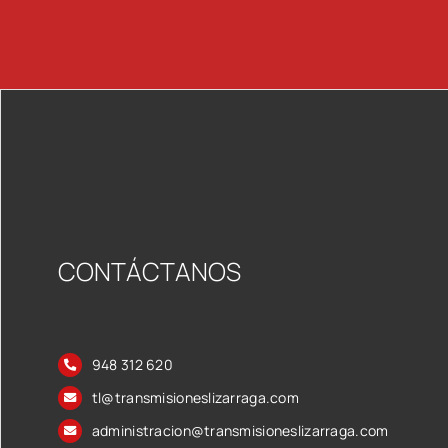
CONTÁCTANOS
948 312 620
tl@transmisioneslizarraga.com
administracion@transmisioneslizarraga.com