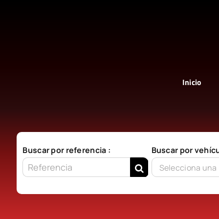
Saltar
al
contenido
Inicio
Buscar por referencia :
Buscar por vehícu
Selecciona una