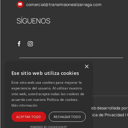
comercial@transmisioneslizarraga.com
SÍGUENOS
×
Ese sitio web utiliza cookies
Este sitio web usa cookies para mejorar la
experiencia del usuario. Al utilizar nuestro
sitio web, usted acepta todas las cookies de
acuerdo con nuestra Política de cookies.
Más información
©2026 Transmisiones Lizarraga SL | Web desarrollada po
Aviso Legal y condiciones de uso
|
Política de Privacidad
|
ACEPTAR TODO
RECHAZAR TODO
POWERED BY COOKIESCRIPT