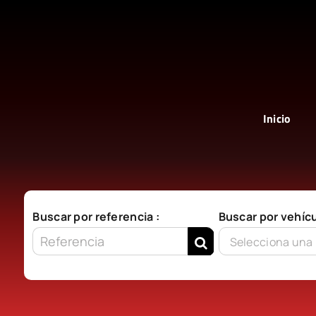
Saltar
al
contenido
Inicio
Buscar por referencia :
Buscar por vehícu
Selecciona una