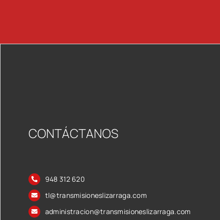
CONTÁCTANOS
948 312 620
tl@transmisioneslizarraga.com
administracion@transmisioneslizarraga.com