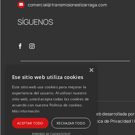
comercial@transmisioneslizarraga.com
SÍGUENOS
×
Ese sitio web utiliza cookies
Este sitio web usa cookies para mejorar la
experiencia del usuario. Al utilizar nuestro
sitio web, usted acepta todas las cookies de
acuerdo con nuestra Política de cookies.
Más información
©2026 Transmisiones Lizarraga SL | Web desarrollada po
Aviso Legal y condiciones de uso
|
Política de Privacidad
|
ACEPTAR TODO
RECHAZAR TODO
POWERED BY COOKIESCRIPT