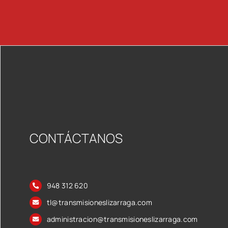
CONTÁCTANOS
948 312 620
tl@transmisioneslizarraga.com
administracion@transmisioneslizarraga.com