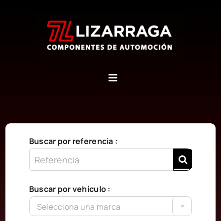
Saltar
al
contenido
Inicio
Quiénes somos
Buscar por referencia :
Contáctanos
Buscar por vehículo :
Carrito
Selecciona una marca
WooCommerce My Account