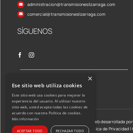
administracion@transmisioneslizarraga.com
comercial@transmisioneslizarraga.com
SÍGUENOS
×
Ese sitio web utiliza cookies
Este sitio web usa cookies para mejorar la
experiencia del usuario. Al utilizar nuestro
sitio web, usted acepta todas las cookies de
acuerdo con nuestra Política de cookies.
Más información
©2026 Transmisiones Lizarraga SL | Web desarrollada po
Aviso Legal y condiciones de uso
|
Política de Privacidad
|
ACEPTAR TODO
RECHAZAR TODO