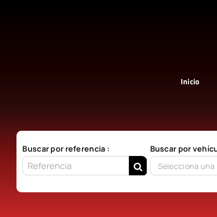
Saltar
al
contenido
Inicio
Buscar por referencia :
Buscar por vehícu
Selecciona una