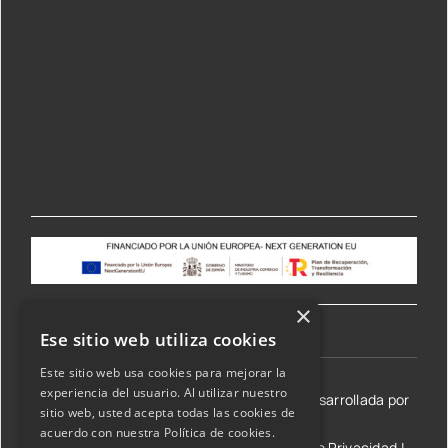
×
Ese sitio web utiliza cookies
Este sitio web usa cookies para mejorar la
experiencia del usuario. Al utilizar nuestro
©2026 Transmisiones Lizarraga SL | Web desarrollada por
sitio web, usted acepta todas las cookies de
acuerdo con nuestra Política de cookies.
Aviso Legal y condiciones de uso
|
Política de Privacidad
|