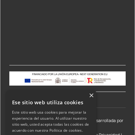
×
Ese sitio web utiliza cookies
Este sitio web usa cookies para mejorar la
experiencia del usuario. Al utilizar nuestro
©2026 Transmisiones Lizarraga SL | Web desarrollada por
sitio web, usted acepta todas las cookies de
acuerdo con nuestra Política de cookies.
Aviso Legal y condiciones de uso
|
Política de Privacidad
|