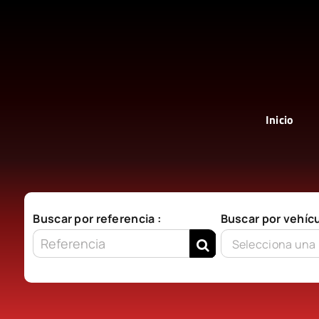
Saltar
al
contenido
Inicio
Buscar por referencia :
Buscar por vehícu
Selecciona una