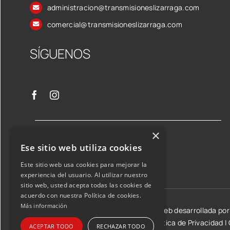
administracion@transmisioneslizarraga.com
comercial@transmisioneslizarraga.com
SÍGUENOS
×
Ese sitio web utiliza cookies
Este sitio web usa cookies para mejorar la
experiencia del usuario. Al utilizar nuestro
sitio web, usted acepta todas las cookies de
acuerdo con nuestra Política de cookies.
Más información
©2026 Transmisiones Lizarraga SL | Web desarrollada po
Aviso Legal y condiciones de uso
|
Política de Privacidad
|
ACEPTAR TODO
RECHAZAR TODO