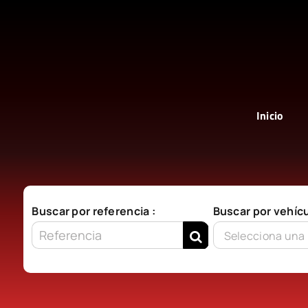
Saltar
al
contenido
Inicio
Buscar por referencia :
Buscar por vehícu
Selecciona una