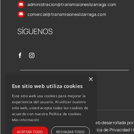
administracion@transmisioneslizarraga.com
comercial@transmisioneslizarraga.com
SÍGUENOS
×
Ese sitio web utiliza cookies
Este sitio web usa cookies para mejorar la
experiencia del usuario. Al utilizar nuestro
sitio web, usted acepta todas las cookies de
acuerdo con nuestra Política de cookies.
Más información
©2026 Transmisiones Lizarraga SL | Web desarrollada po
Aviso Legal y condiciones de uso
|
Política de Privacidad
|
ACEPTAR TODO
RECHAZAR TODO