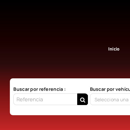
Saltar
al
contenido
Inicio
Buscar por referencia :
Buscar por vehícu
Selecciona una