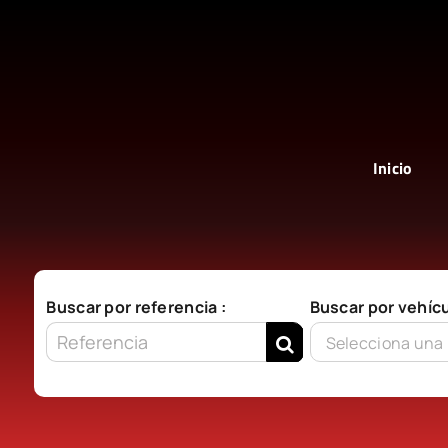
Saltar
al
contenido
Inicio
Buscar por referencia :
Buscar por vehícu
Selecciona una