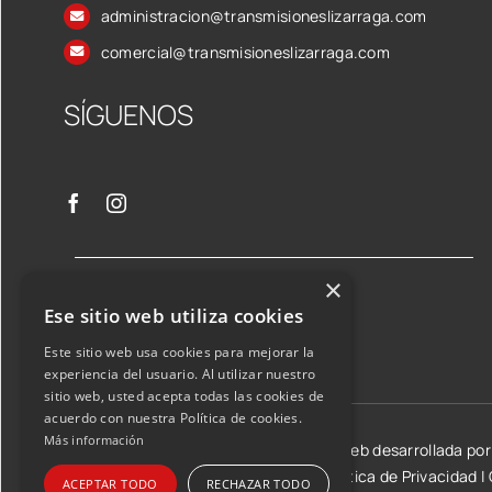
administracion@transmisioneslizarraga.com
comercial@transmisioneslizarraga.com
SÍGUENOS
×
Ese sitio web utiliza cookies
Este sitio web usa cookies para mejorar la
experiencia del usuario. Al utilizar nuestro
sitio web, usted acepta todas las cookies de
acuerdo con nuestra Política de cookies.
Más información
©2026 Transmisiones Lizarraga SL | Web desarrollada po
Aviso Legal y condiciones de uso
|
Política de Privacidad
|
ACEPTAR TODO
RECHAZAR TODO