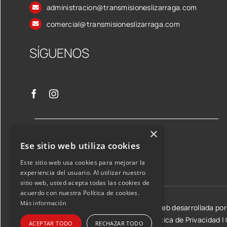
administracion@transmisioneslizarraga.com
comercial@transmisioneslizarraga.com
SÍGUENOS
×
Ese sitio web utiliza cookies
Este sitio web usa cookies para mejorar la
experiencia del usuario. Al utilizar nuestro
sitio web, usted acepta todas las cookies de
acuerdo con nuestra Política de cookies.
Más información
©2026 Transmisiones Lizarraga SL | Web desarrollada po
Aviso Legal y condiciones de uso
|
Política de Privacidad
|
ACEPTAR TODO
RECHAZAR TODO