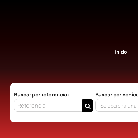
Saltar
al
contenido
Inicio
Buscar por referencia :
Buscar por vehícu
Selecciona una