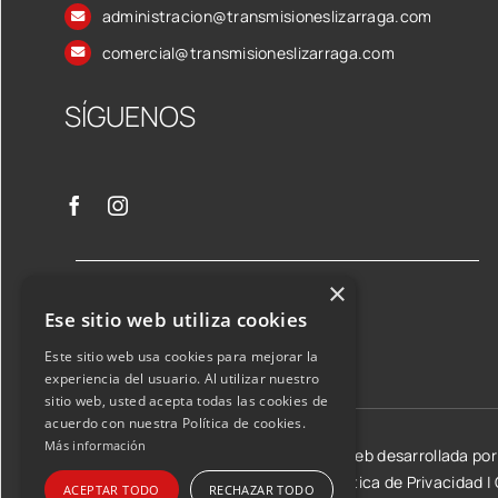
administracion@transmisioneslizarraga.com
comercial@transmisioneslizarraga.com
SÍGUENOS
×
Ese sitio web utiliza cookies
Este sitio web usa cookies para mejorar la
experiencia del usuario. Al utilizar nuestro
sitio web, usted acepta todas las cookies de
acuerdo con nuestra Política de cookies.
Más información
©2026 Transmisiones Lizarraga SL | Web desarrollada po
Aviso Legal y condiciones de uso
|
Política de Privacidad
|
ACEPTAR TODO
RECHAZAR TODO