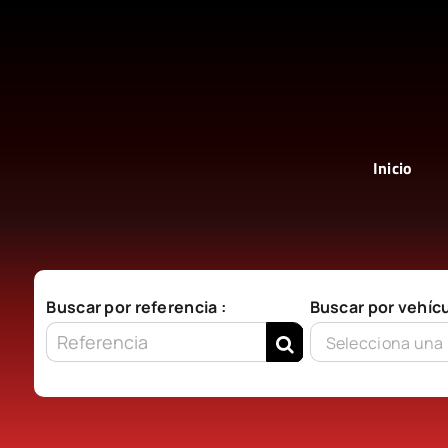
Saltar
al
contenido
Inicio
Buscar por referencia :
Buscar por vehícu
Selecciona una