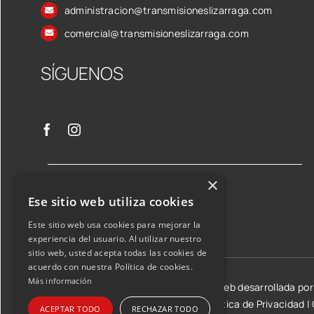
administracion@transmisioneslizarraga.com
comercial@transmisioneslizarraga.com
SÍGUENOS
×
Ese sitio web utiliza cookies
Este sitio web usa cookies para mejorar la
experiencia del usuario. Al utilizar nuestro
sitio web, usted acepta todas las cookies de
acuerdo con nuestra Política de cookies.
Más información
©2026 Transmisiones Lizarraga SL | Web desarrollada po
Aviso Legal y condiciones de uso
|
Política de Privacidad
|
ACEPTAR TODO
RECHAZAR TODO