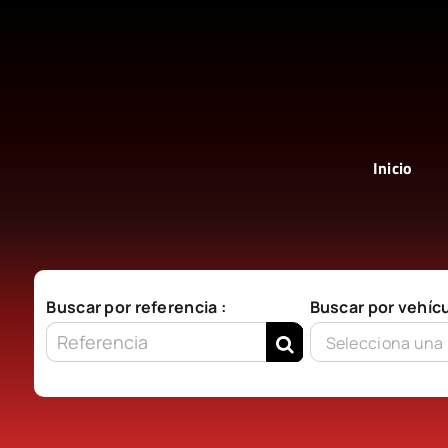
Saltar
al
contenido
Inicio
Buscar por referencia :
Buscar por vehícu
Selecciona una