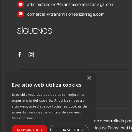
administracion@transmisioneslizarraga.com
comercial@transmisioneslizarraga.com
SÍGUENOS
×
Ese sitio web utiliza cookies
Este sitio web usa cookies para mejorar la
experiencia del usuario. Al utilizar nuestro
sitio web, usted acepta todas las cookies de
acuerdo con nuestra Política de cookies.
Más información
©2026 Transmisiones Lizarraga SL | Web desarrollada po
Aviso Legal y condiciones de uso
|
Política de Privacidad
|
ACEPTAR TODO
RECHAZAR TODO