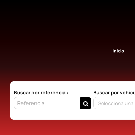
Saltar
al
contenido
Inicio
Buscar por referencia :
Buscar por vehícu
Selecciona una