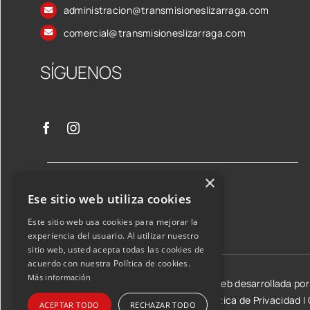
administracion@transmisioneslizarraga.com
comercial@transmisioneslizarraga.com
SÍGUENOS
×
Ese sitio web utiliza cookies
Este sitio web usa cookies para mejorar la
experiencia del usuario. Al utilizar nuestro
sitio web, usted acepta todas las cookies de
acuerdo con nuestra Política de cookies.
Más información
©2026 Transmisiones Lizarraga SL | Web desarrollada po
Aviso Legal y condiciones de uso
|
Política de Privacidad
|
ACEPTAR TODO
RECHAZAR TODO