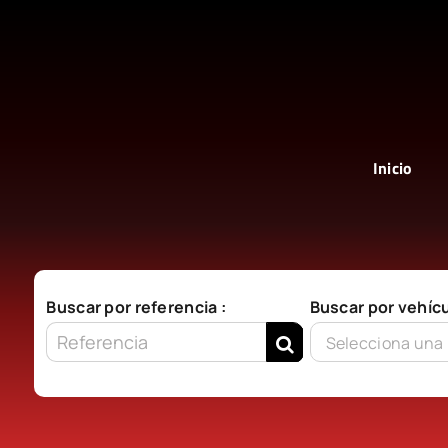
Saltar
al
contenido
Inicio
Buscar por referencia :
Buscar por vehícu
Selecciona una